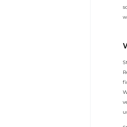
s
w
W
S
R
f
W
v
u