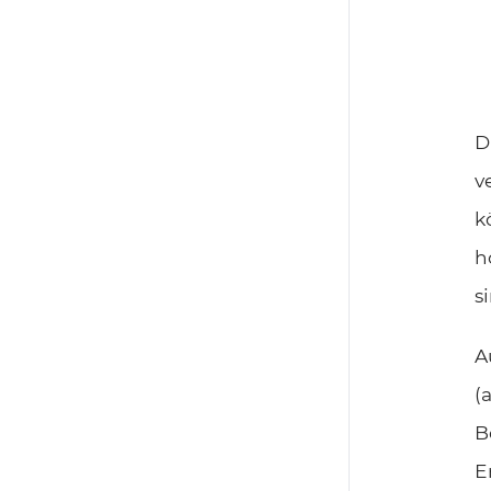
D
v
k
h
s
A
(
B
E