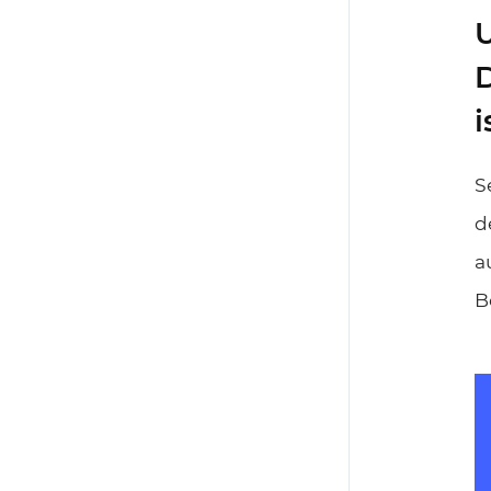
U
D
i
S
d
a
B