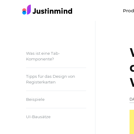
Pro
Was ist eine Tab-
Komponente?
Tipps für das Design von
Registerkarten
Beispiele
D
UI-Bausätze