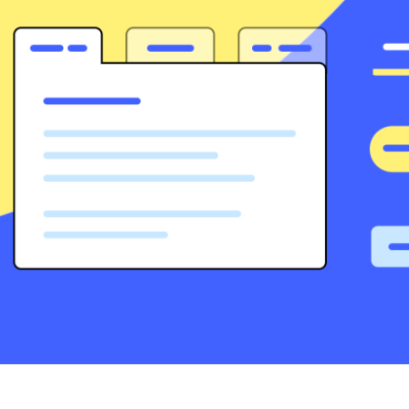
Zusammenarbeit
Gemeinsam besser designen
tinmind 10.7
 18 UI Bibliothek, neueste Geräte
d mehr