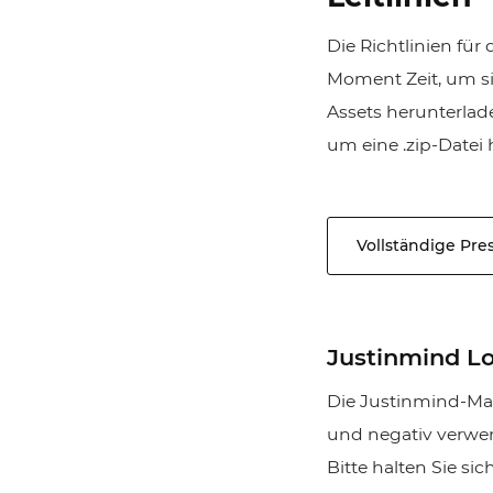
Die Richtlinien fü
Moment Zeit, um si
Assets herunterlad
Jus
um eine .zip-Datei
iOS
un
Vollständige Pr
Justinmind L
Die Justinmind-Mar
und negativ verwen
Bitte halten Sie si