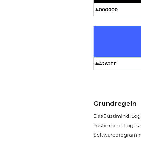
#000000
#4262FF
Grundregeln
Das Justimind-Logo
Justinmind-Logos s
Softwareprogrammen