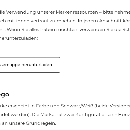
Zusammenarbeit
r die Verwendung unserer Markenressourcen – bitte nehme
Gemeinsam besser designen
ch mit ihnen vertraut zu machen. In jedem Abschnitt kö
en. Wenn Sie alles haben möchten, verwenden Sie die Sch
tinmind 10.7
 herunterzuladen:
 18 UI Bibliothek, neueste Geräte
d mehr
essemappe herunterladen
ogo
ke erscheint in Farbe und Schwarz/Weiß (beide Versione
det werden). Die Marke hat zwei Konfigurationen – Hori
ch an unsere Grundregeln.