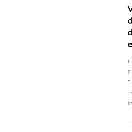
V
d
d
e
L
l
?
e
l