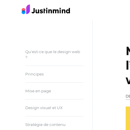
Qu'est-ce que le design web
?
Principes
Mise en page
D
Design visuel et UX
Stratégie de contenu