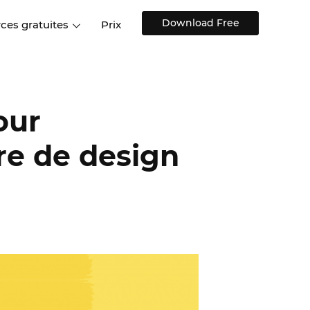
Download Free
ces gratuites
Prix
ions
Sites web et applications
Témoignages de clien
Centre d'aide
web
Formation et conseils
s de design
Blog
our
Design d'applications
Modèles de design
mobiles
s
Discussions sur l'UX
ère de design
Modèles de design gratuits
stiques
Composants interactifs UI
Kits UI pour le Web, iOS,
Android et autres