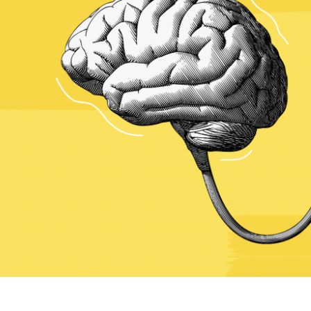
Mieux concevoir ensemble
Justinmind 10.7
Bibliothèque de l'interface utilisateur
d'iOS 18, derniers appareils, et plus
encore.