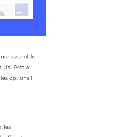
ons rassemblé
t UX. Prêt à
les options !
 les