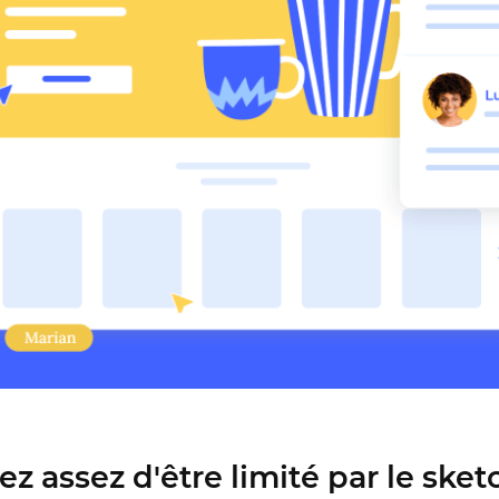
Mieux concevoir ensemble
Justinmind 10.7
Bibliothèque de l'interface utilisateur
d'iOS 18, derniers appareils, et plus
encore.
z assez d'être limité par le sket