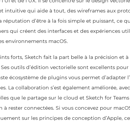
l’UI et de l’UX. Il se concentre sur le design vectorie
et intuitive qui aide à tout, des wireframes aux proto
 réputation d’être à la fois simple et puissant, ce qu
ners qui créent des interfaces et des expériences util
 les environnements macOS.
ts forts, Sketch fait la part belle à la précision et à 
 Ses outils d’édition vectorielle sont excellents pou
 vaste écosystème de plugins vous permet d’adapter l’
es. La collaboration s’est également améliorée, ave
elles que le partage sur le cloud et Sketch for Teams
n à rester connectées. Si vous concevez pour macO
uement sur les principes de conception d’Apple, ce 