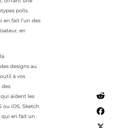
l, offrant une
types polis.
i en fait l’un des
isateur, en
la
r des designs au
outil à vos
c des
 qui aident les
S ou iOS, Sketch
Reddit
qui en fait un
Facebook