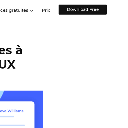
Download Free
ces gratuites
Prix
ions
Sites web et applications
Témoignages de clien
Centre d'aide
web
Formation et conseils
s de design
Blog
es à
Design d'applications
Modèles de design
mobiles
s
Discussions sur l'UX
 UX
Modèles de design gratuits
stiques
Composants interactifs UI
Kits UI pour le Web, iOS,
Android et autres