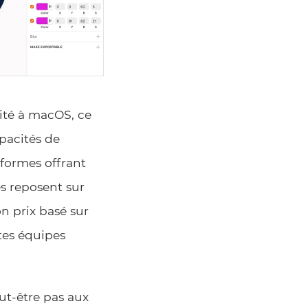
mité à macOS, ce
apacités de
eformes offrant
s reposent sur
on prix basé sur
tes équipes
ut-être pas aux