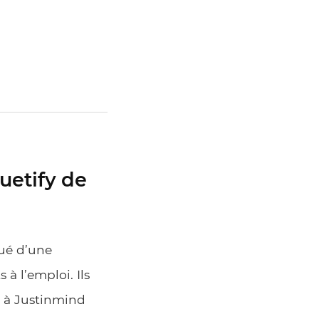
Vuetify de
tué d’une
 à l’emploi. Ils
i à Justinmind