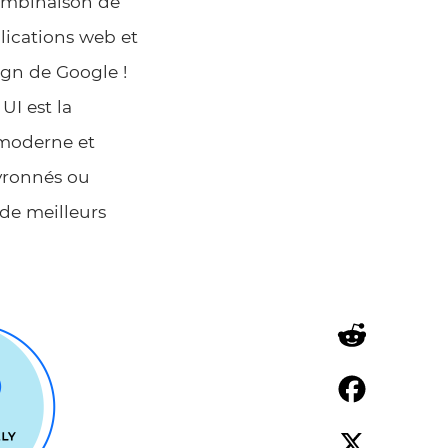
combinaison de
lications web et
sign de Google !
UI est la
 moderne et
evronnés ou
de meilleurs
Reddit
Facebook