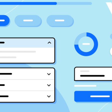
Mieux concevoir ensemble
Justinmind 10.7
Bibliothèque de l'interface utilisateur
d'iOS 18, derniers appareils, et plus
encore.