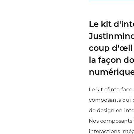
Le kit d'in
Justinmind
coup d'œil
la façon d
numérique
Le kit d’interfac
composants qui c
de design en inte
Nos composants V
interactions inté