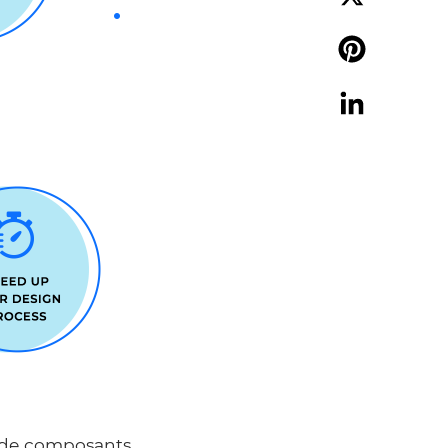
X
Pinterest
LinkedIn
é de composants