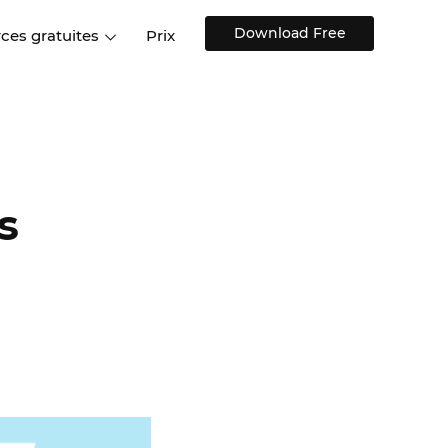
Download Free
ces gratuites
Prix
ions
Sites web et applications
Témoignages de clien
Centre d'aide
web
Formation et conseils
s de design
Blog
Design d'applications
Modèles de design
mobiles
s
Discussions sur l'UX
s
Modèles de design gratuits
stiques
Composants interactifs UI
Kits UI pour le Web, iOS,
Android et autres