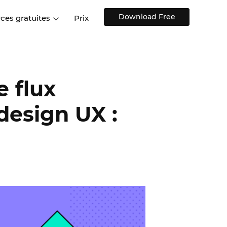
Download Free
ces gratuites
Prix
ions
Sites web et applications
Témoignages de clien
Centre d'aide
web
Formation et conseils
s de design
Blog
e flux
Design d'applications
Modèles de design
mobiles
s
Discussions sur l'UX
 design UX :
Modèles de design gratuits
stiques
Composants interactifs UI
Kits UI pour le Web, iOS,
Android et autres