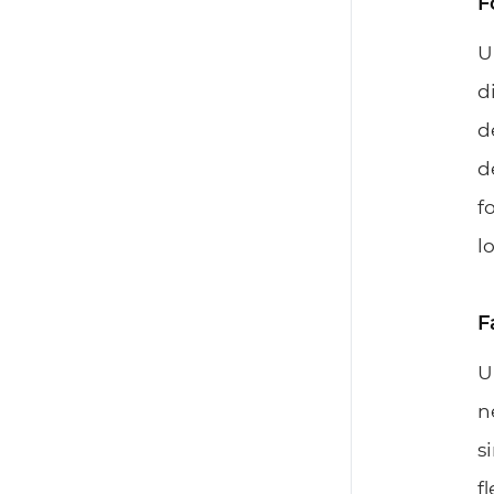
F
U
d
d
d
f
l
F
U
n
s
f