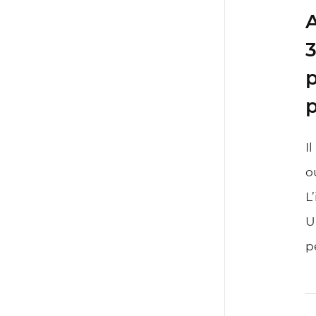
A
3
p
p
I
o
L
U
p