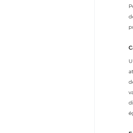
P
d
p
C
U
a
d
v
d
é