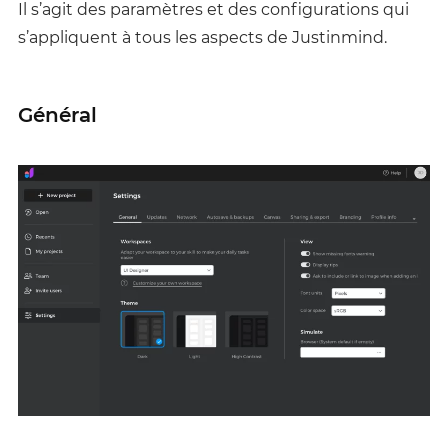
Il s’agit des paramètres et des configurations qui
s’appliquent à tous les aspects de Justinmind.
Général