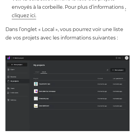
envoyés à la corbeille. Pour plus d’informations
,
cliquez ici.
Dans l’onglet « Local », vous pourrez voir une liste
de vos projets avec les informations suivantes :