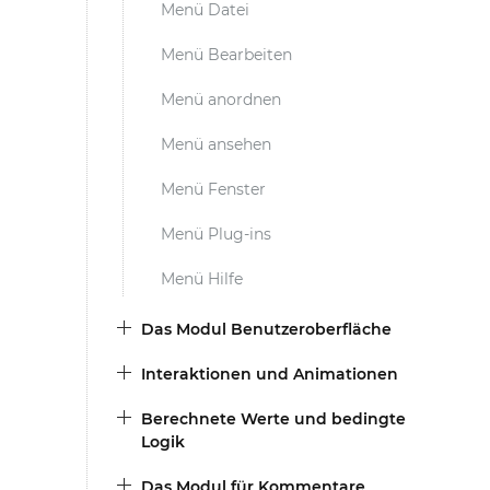
Menü Datei
Menü Bearbeiten
Menü anordnen
Jus
Menü ansehen
iOS
un
Menü Fenster
Menü Plug-ins
Menü Hilfe
Das Modul Benutzeroberfläche
Interaktionen und Animationen
Berechnete Werte und bedingte
Logik
Das Modul für Kommentare