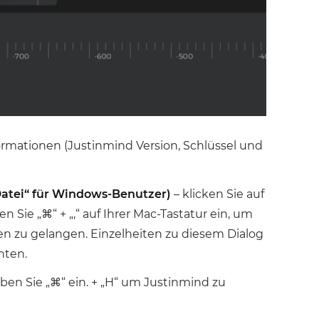
formationen (Justinmind Version, Schlüssel und
Datei“ für Windows-Benutzer)
– klicken Sie auf
ie „⌘“ + „,“ auf Ihrer Mac-Tastatur ein, um
en zu gelangen. Einzelheiten zu diesem Dialog
nten.
eben Sie „⌘“ ein. + „H“ um Justinmind zu