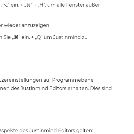
„⌥“ ein. + „⌘“ + „H“, um alle Fenster außer
ter wieder anzuzeigen
n Sie „⌘“ ein. + „Q“ um Justinmind zu
utzereinstellungen auf Programmebene
en des Justinmind Editors erhalten. Dies sind
 Aspekte des Justinmind Editors gelten: