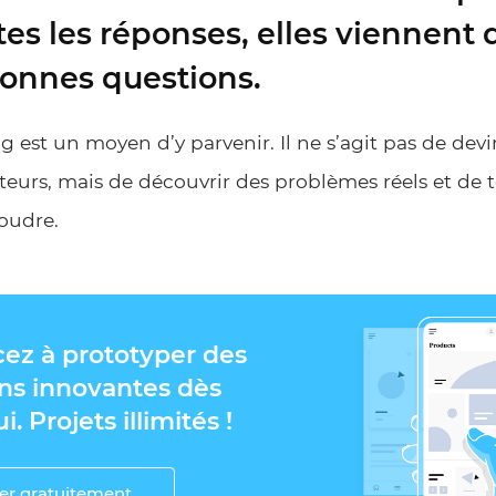
tes les réponses, elles viennent 
bonnes questions.
g est un moyen d’y parvenir. Il ne s’agit pas de dev
sateurs, mais de découvrir des problèmes réels et de
soudre.
z à prototyper des
ons innovantes dès
. Projets illimités !
er gratuitement