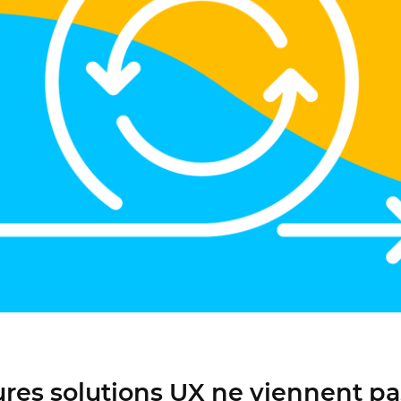
Mieux concevoir ensemble
Justinmind 10.7
Bibliothèque de l'interface utilisateur
d'iOS 18, derniers appareils, et plus
encore.
ures solutions UX ne viennent pas