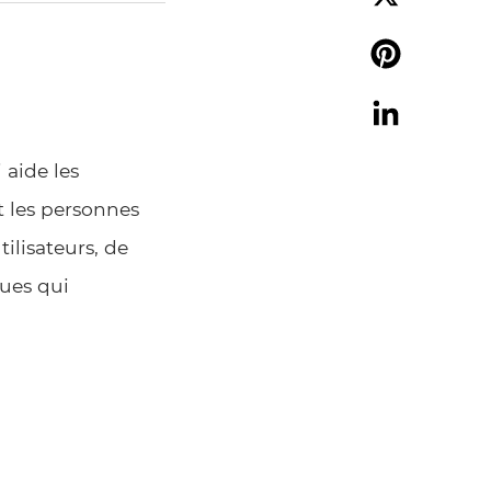
X
Pinterest
LinkedIn
 aide les
 les personnes
ilisateurs, de
ques qui