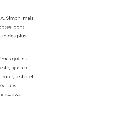
t A. Simon, mais
optée, dont
l’un des plus
èmes qui les
ste, ajuste et
enter, tester et
réer des
ificatives,