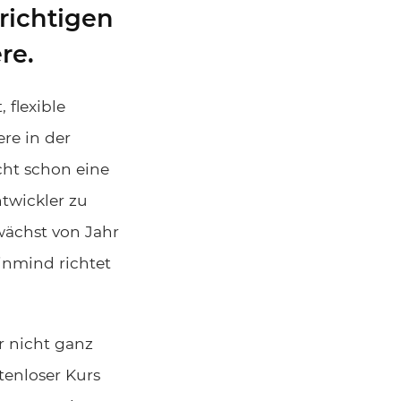
richtigen
re.
 flexible
ere in der
cht schon eine
ntwickler zu
wächst von Jahr
tinmind richtet
 nicht ganz
stenloser Kurs