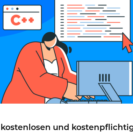
Zusammenarbeit
Gemeinsam besser designen
tinmind 10.7
 18 UI Bibliothek, neueste Geräte
d mehr
 kostenlosen und kostenpflichti