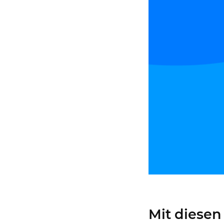
Jus
iOS
un
Mit diesen