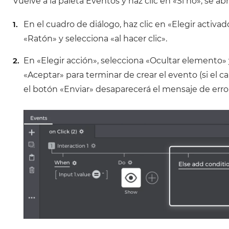
Vuelve a la paleta Eventos y haz clic en «Si no»; se ab
En el cuadro de diálogo, haz clic en «Elegir activad
«Ratón» y selecciona «al hacer clic».
En «Elegir acción», selecciona «Ocultar elemento» y
«Aceptar» para terminar de crear el evento (si el 
el botón «Enviar» desaparecerá el mensaje de error