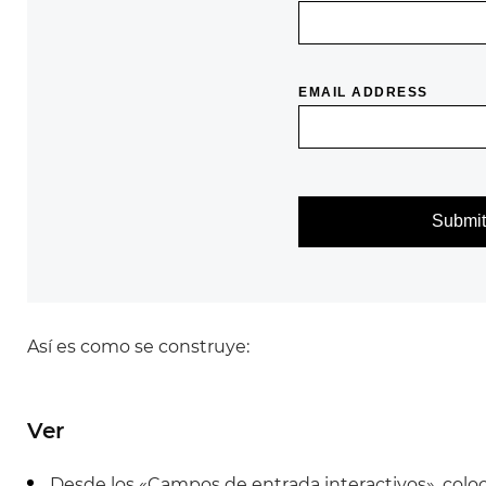
Colaboración
Diseñar mejor juntos
Justinmind 10.7
Biblioteca de la UI de iOS 18, últimos
dispositivos y más
Así es como se construye:
Ver
Desde los «Campos de entrada interactivos», colo