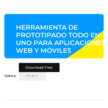
HERRAMIENTA DE
PROTOTIPADO TODO EN
UNO PARA APLICACIONES
WEB Y MÓVILES
Download Free
Kits de UI
TOPICS: