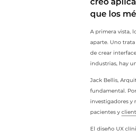
creó aplic
que los mé
A primera vista, 
aparte. Uno trata
de crear interfac
industrias, hay u
Jack Bellis, Arqu
fundamental. Por
investigadores y 
pacientes y
clien
El diseño UX clí