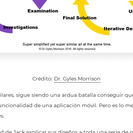
Crédito:
Dr. Gyles Morrison
lares, sigue siendo una ardua batalla conseguir qu
cionalidad de una aplicación móvil. Pero es lo mej
s.
d de Jack explicar sus diseños a toda una serie de p