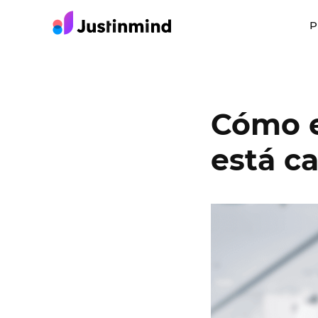
P
Cómo e
está c