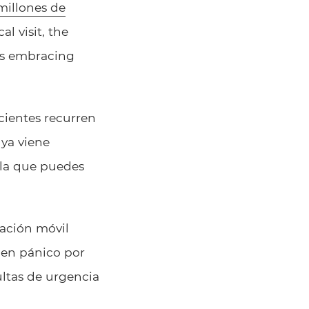
millones de
l visit, the
nts embracing
cientes recurren
 ya viene
 la que puedes
cación móvil
 en pánico por
ultas de urgencia