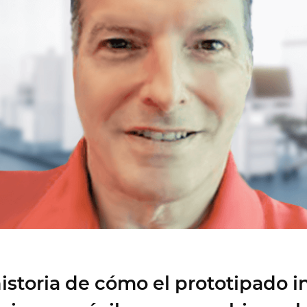
Colaboración
Diseñar mejor juntos
Justinmind 10.7
Biblioteca de la UI de iOS 18, últimos
dispositivos y más
historia de cómo el prototipado i