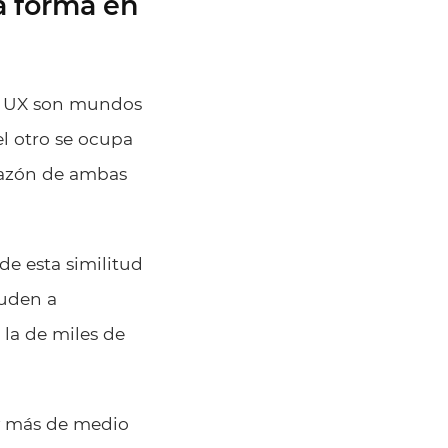
a forma en
 de UX son mundos
el otro se ocupa
orazón de ambas
de esta similitud
yuden a
 la de miles de
ay más de medio