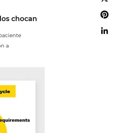
X
ndos chocan
Pinterest
 paciente
LinkedIn
on
a