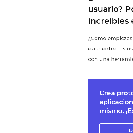
usuario? P
increíbles 
¿Cómo empiezas a
éxito entre tus u
con
una herrami
Crea prot
aplicacio
mismo. ¡Es
D