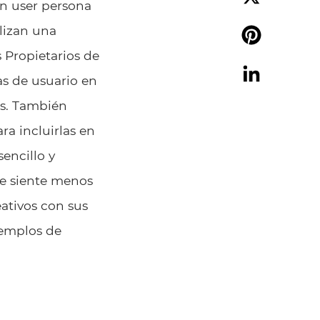
un user persona
X
ilizan una
s Propietarios de
Pinterest
as de usuario en
LinkedIn
es. También
ra incluirlas en
encillo y
se siente menos
ativos con sus
jemplos de