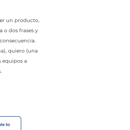
cer un producto,
 o dos frases y
 consecuencia.
na
), quiero (una
s equipos a
.