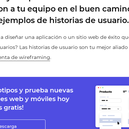
on a tu equipo en el buen camin
ejemplos de historias de usuario.
 diseñar una aplicación o un sitio web de éxito que
suarios? Las historias de usuario son tu mejor aliado
enta de wireframing
.
otipos y prueba nuevas
nes web y móviles hoy
 gratis!
escarga