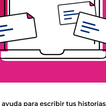
Colaboración
Diseñar mejor juntos
Justinmind 10.7
Biblioteca de la UI de iOS 18, últimos
dispositivos y más
ayuda para escribir tus historia