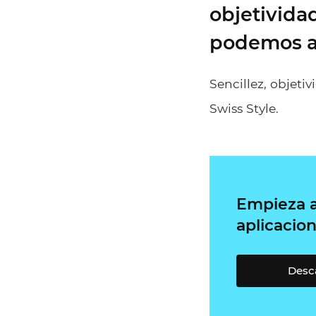
objetivida
podemos ap
Sencillez, objeti
Swiss Style.
Empieza a 
aplicacion
Desca