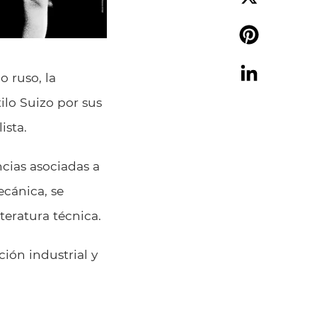
X
Pinterest
o ruso, la
LinkedIn
tilo Suizo por sus
ista.
cias asociadas a
ecánica, se
eratura técnica.
ión industrial y