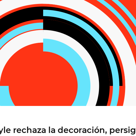
Colaboración
Diseñar mejor juntos
Justinmind 10.7
Biblioteca de la UI de iOS 18, últimos
dispositivos y más
yle rechaza la decoración, persig