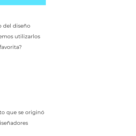
o del diseño
emos utilizarlos
favorita?
nto que se originó
diseñadores